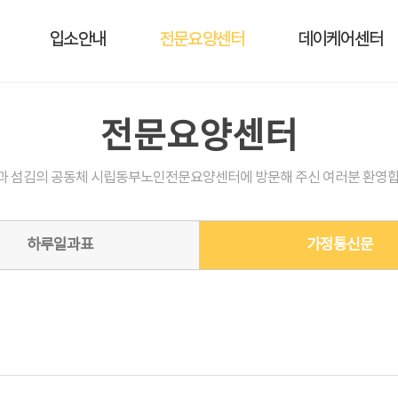
입소안내
전문요양센터
데이케어센터
전문요양센터
과 섬김의 공동체 시립동부노인전문요양센터에 방문해 주신 여러분 환영합
하루일과표
가정통신문