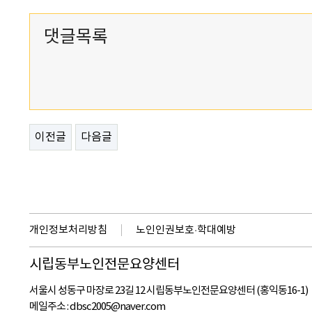
댓글목록
이전글
다음글
개인정보처리방침
노인인권보호·학대예방
시립동부노인전문요양센터
서울시 성동구 마장로 23길 12 시립동부노인전문요양센터 (홍익동16-1)
메일주소 :
dbsc2005@naver.com