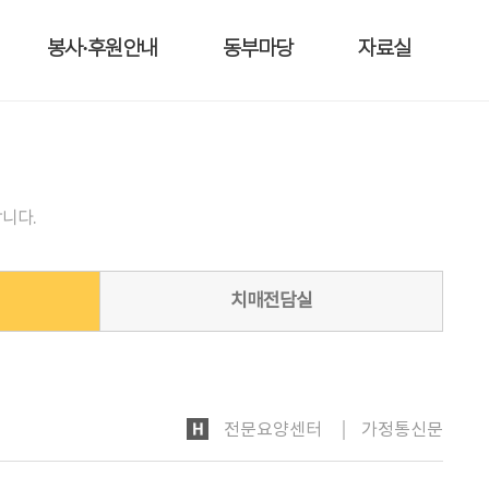
봉사·후원안내
동부마당
자료실
니다.
치매전담실
HOME
전문요양센터
가정통신문