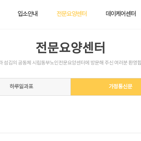
입소안내
전문요양센터
데이케어센터
전문요양센터
과 섬김의 공동체 시립동부노인전문요양센터에 방문해 주신 여러분 환영합
하루일과표
가정통신문