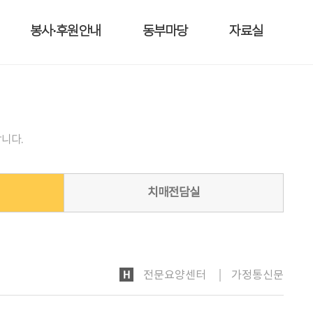
봉사·후원안내
동부마당
자료실
니다.
치매전담실
HOME
전문요양센터
가정통신문