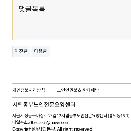
댓글목록
이전글
다음글
개인정보처리방침
노인인권보호·학대예방
시립동부노인전문요양센터
서울시 성동구 마장로 23길 12 시립동부노인전문요양센터 (홍익동16-1)
메일주소 :
dbsc2005@naver.com
Copyrightⓒ시립동부. All right reserved.