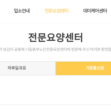
입소안내
전문요양센터
데이케어센터
전문요양센터
과 섬김의 공동체 시립동부노인전문요양센터에 방문해 주신 여러분 환영합
하루일과표
가정통신문