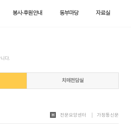
봉사·후원안내
동부마당
자료실
니다.
치매전담실
HOME
전문요양센터
가정통신문