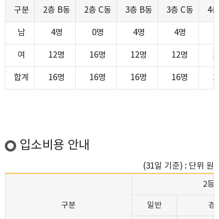
구분
2층 B동
2층 C동
3층 B동
3층 C동
4층
남
4명
0명
4명
4명
여
12명
16명
12명
12명
1
합계
16명
16명
16명
16명
1
입소비용 안내
(31일 기준) : 단위 원
2등
구분
일반
경