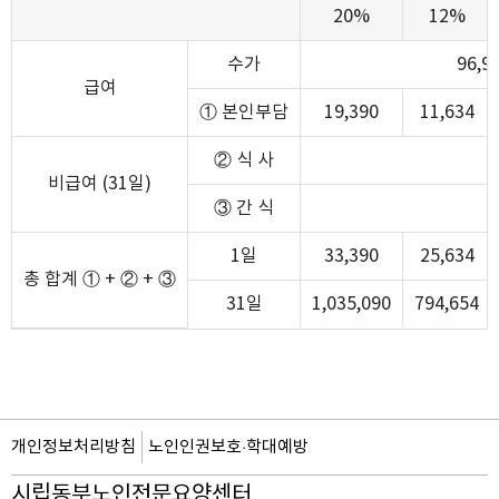
20%
12%
수가
96,9
급여
① 본인부담
19,390
11,634
② 식 사
비급여 (31일)
③ 간 식
1일
33,390
25,634
총 합계 ① + ② + ③
31일
1,035,090
794,654
개인정보처리방침
노인인권보호·학대예방
시립동부노인전문요양센터